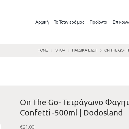
Αρχική
Το Τσαγιερό μας
Προϊόντα
Επικοιν
HOME
SHOP
ΠΑΙΔΙΚΆ ΕΊΔΗ
ON THE GO- 
On The Go- Τετράγωνο Φαγητο
Confetti -500ml | Dodosland
€
21,00