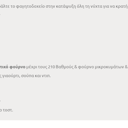
 βάλτε το φαγητοδοχείο στην κατάψυξη όλη τη νύχτα για να κρατή
.
τικό φούρνο
μέχρι τους 210 Βαθμούς & φούρνο μικροκυμάτων 
γιαούρτι, σούπα και ντιπ.
ν
 τοστ.