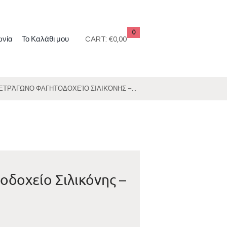
0
ωνία
Το Καλάθι μου
CART:
€0,00
ΤΕΤΡΆΓΩΝΟ ΦΑΓΗΤΟΔΟΧΕΊΟ ΣΙΛΙΚΌΝΗΣ –...
δοχείο Σιλικόνης –