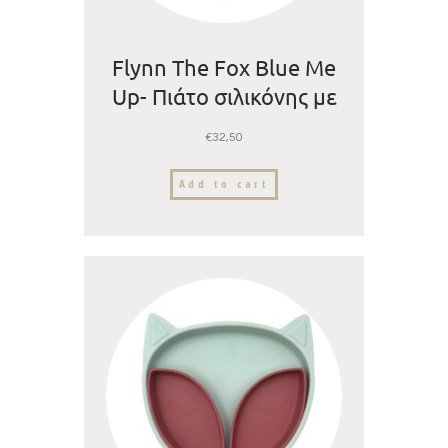
Flynn The Fox Blue Me
Up- Πιάτο σιλικόνης με
βεντούζα και
€
32,50
αποσπώμενα
χωρίσματα
Add to cart