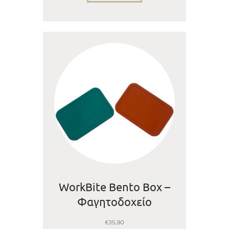
Mix Green-860ml |
Dodosland
WorkBite Bento Box –
Φαγητοδοχείο
Σιλικόνης με 3
€
35,90