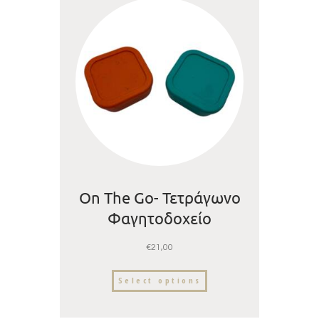
On The Go- Τετράγωνο
Φαγητοδοχείο
Σιλικόνης – Confetti
€
21,00
-500ml | Dodosland
Select options