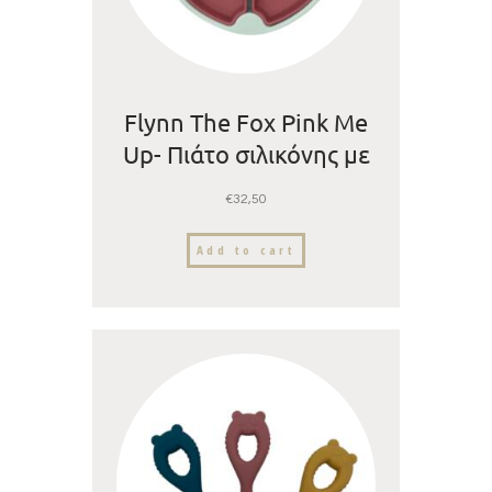
Flynn The Fox Pink Me
Up- Πιάτο σιλικόνης με
βεντούζα και
€
32,50
αποσπώμενα
χωρίσματα
Add to cart