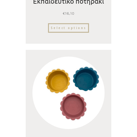
Εκπαιδευτικό ποτηράκι
σιλικόνης με στεγανό
€
16,10
καπάκι & καλαμάκι
Select options