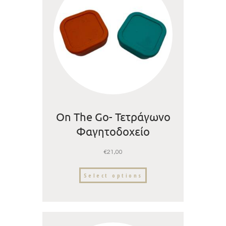
On The Go- Τετράγωνο
Φαγητοδοχείο
Σιλικόνης – Confetti
€
21,00
-500ml | Dodosland
Select options