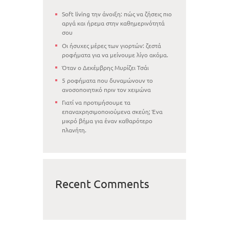
Soft living την άνοιξη: πώς να ζήσεις πιο
αργά και ήρεμα στην καθημερινότητά
σου
Οι ήσυχες μέρες των γιορτών: ζεστά
ροφήματα για να μείνουμε λίγο ακόμα.
Όταν ο Δεκέμβρης Μυρίζει Τσάι
5 ροφήματα που δυναμώνουν το
ανοσοποιητικό πριν τον χειμώνα
Γιατί να προτιμήσουμε τα
επαναχρησιμοποιούμενα σκεύη; Ένα
μικρό βήμα για έναν καθαρότερο
πλανήτη.
Recent Comments