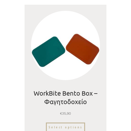
Dodosland
WorkBite Bento Box –
Φαγητοδοχείο
Σιλικόνης με 3
€
35,90
χωρίσματα- Confetti –
1250ml | Dodosland
Select options