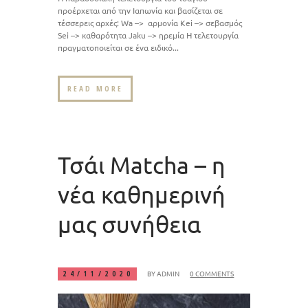
προέρχεται από την Ιαπωνία και βασίζεται σε
τέσσερεις αρχές: Wa –> αρμονία Κei –> σεβασμός
Sei –> καθαρότητα Jaku –> ηρεμία Η τελετουργία
πραγματοποιείται σε ένα ειδικό...
READ MORE
Τσάι Matcha – η
νέα καθημερινή
μας συνήθεια
BY
ADMIN
0 COMMENTS
24/11/2020