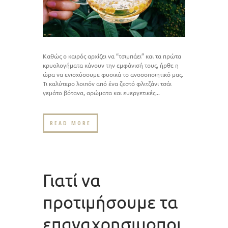
Καθώς ο καιρός αρχίζει να “τσιμπάει” και τα πρώτα
κρυολογήματα κάνουν την εμφάνισή τους, ήρθε η
ώρα να ενισχύσουμε φυσικά το ανοσοποιητικό μας.
Τι καλύτερο λοιπόν από ένα ζεστό φλιτζάνι τσάι
γεμάτο βότανα, αρώματα και ευεργετικές...
READ MORE
Γιατί να
προτιμήσουμε τα
επαναχρησιμοποι