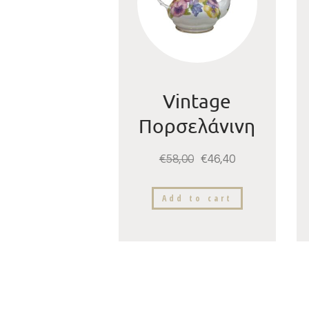
Vintage
Πορσελάνινη
Τσαγιέρα
€
58,00
€
46,40
Add to cart