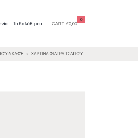
0
ωνία
Το Καλάθι μου
CART:
€0,00
ΙΟΎ & ΚΑΦΈ
ΧΆΡΤΙΝΑ ΦΊΛΤΡΑ ΤΣΑΓΙΟΎ