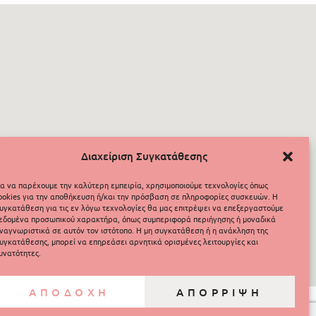
Διαχείριση Συγκατάθεσης
ια να παρέχουμε την καλύτερη εμπειρία, χρησιμοποιούμε τεχνολογίες όπως
ookies για την αποθήκευση ή/και την πρόσβαση σε πληροφορίες συσκευών. Η
υγκατάθεση για τις εν λόγω τεχνολογίες θα μας επιτρέψει να επεξεργαστούμε
εδομένα προσωπικού χαρακτήρα, όπως συμπεριφορά περιήγησης ή μοναδικά
ναγνωριστικά σε αυτόν τον ιστότοπο. Η μη συγκατάθεση ή η ανάκληση της
υγκατάθεσης, μπορεί να επηρεάσει αρνητικά ορισμένες λειτουργίες και
υνατότητες.
ΑΠΟΔΟΧΗ
ΑΠΟΡΡΙΨΗ