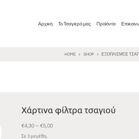
Αρχική
Το Τσαγιερό μας
Προϊόντα
Επικοιν
HOME
SHOP
ΕΞΟΠΛΙΣΜΌΣ ΤΣΑΓ
Χάρτινα φίλτρα τσαγιού
€
4,30
–
€
5,00
Σε 3 μεγέθη.