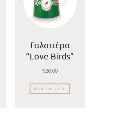
Γαλατιέρα
“Love Birds”
Green
€
26,00
Add to cart