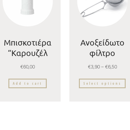
Μπισκοτιέρα
Ανοξείδωτο
“Καρουζέλ
φίλτρο
Ρίγες”
τσαγιού
€
60,00
€
3,90
–
€
6,50
“Σφαίρα”
Add to cart
Select options