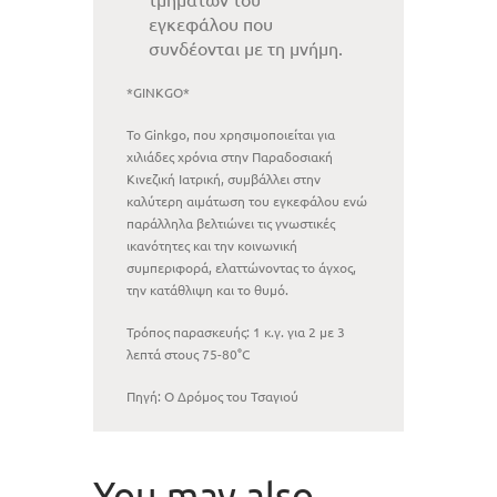
εγκεφάλου που
συνδέονται με τη μνήμη.
*GINKGO*
Το Ginkgo, που χρησιμοποιείται για
χιλιάδες χρόνια στην Παραδοσιακή
Κινεζική Ιατρική, συμβάλλει στην
καλύτερη αιμάτωση του εγκεφάλου ενώ
παράλληλα βελτιώνει τις γνωστικές
ικανότητες και την κοινωνική
συμπεριφορά, ελαττώνοντας το άγχος,
την κατάθλιψη και το θυμό.
Τρόπος παρασκευής: 1 κ.γ. για 2 με 3
λεπτά στους 75-80°C
Πηγή: Ο Δρόμος του Τσαγιού
You may also