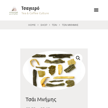
Τσαγιερό
Tea & Coffee Culture
HOME
SHOP
ΤΣΆΙ
ΤΣΆΙ ΜΝΉΜΗΣ
Τσάι Μνήμης