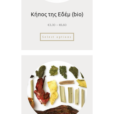
Κήπος της Εδέμ (bio)
€
3,30
–
€
6,60
Select options