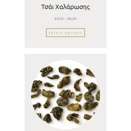
Τσάι Χαλάρωσης
€
3,00
–
€
6,00
Select options