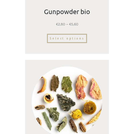
Gunpowder bio
€
2,80
–
€
5,60
Select options