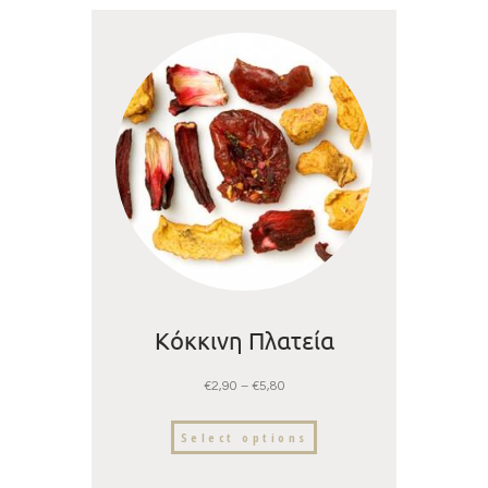
Κόκκινη Πλατεία
€
2,90
–
€
5,80
Select options