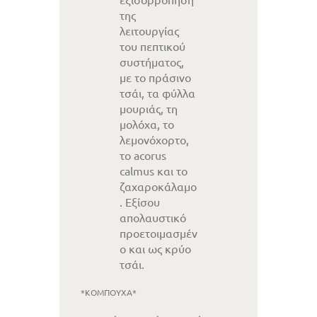
της
λειτουργίας
του πεπτικού
συστήματος,
με το πράσινο
τσάι, τα φύλλα
μουριάς, τη
μολόχα, το
λεμονόχορτο,
το acorus
calmus και το
ζαχαροκάλαμο
. Εξίσου
απολαυστικό
προετοιμασμέν
ο και ως κρύο
τσάι.
*ΚΟΜΠΟΥΧΑ*