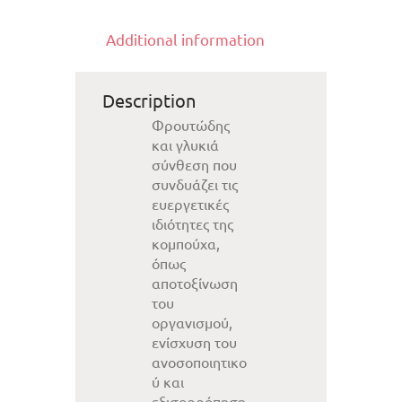
Additional information
Description
Φρουτώδης
και γλυκιά
σύνθεση που
συνδυάζει τις
ευεργετικές
ιδιότητες της
κομπούχα,
όπως
αποτοξίνωση
του
οργανισμού,
ενίσχυση του
ανοσοποιητικο
ύ και
εξισορρόπηση