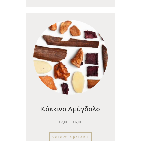
Κόκκινο Αμύγδαλο
€
3,00
–
€
6,00
Select options