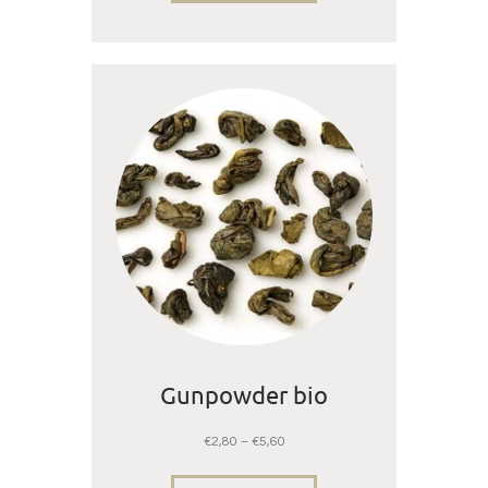
Gunpowder bio
€
2,80
–
€
5,60