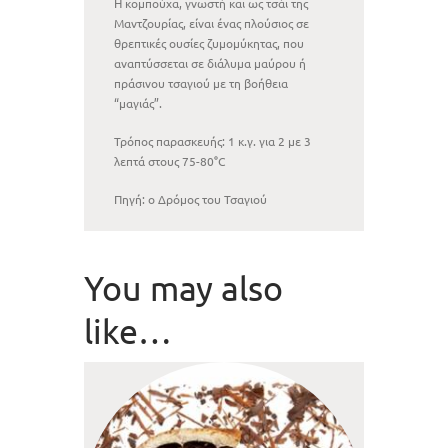
Η κομπούχα, γνωστή και ως τσάι της
Μαντζουρίας, είναι ένας πλούσιος σε
θρεπτικές ουσίες ζυμομύκητας, που
αναπτύσσεται σε διάλυμα μαύρου ή
πράσινου τσαγιού με τη βοήθεια
“μαγιάς”.
Τρόπος παρασκευής: 1 κ.γ. για 2 με 3
λεπτά στους 75-80°C
Πηγή: ο Δρόμος του Τσαγιού
You may also
like…