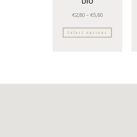
bio
€
2,80
–
€
5,60
Select options