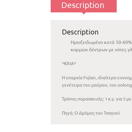
Description
Description
Ημιοξειδωμένο κατά 50-60% 
κορμών δέντρων με νότες γλ
*ΚΙΝΑ*
Η επαρχία Fujian, ιδιαίτερα ευνοη
γενέτειρα του μαύρου, του oolong
Τρόπος παρασκευής: 1 κ.γ. για 5 με
Πηγή: Ο Δρόμος του Τσαγιού