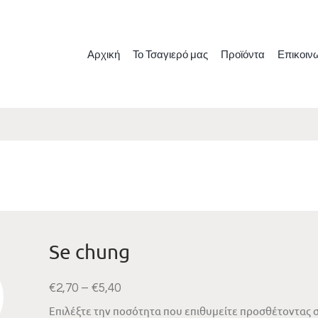
Αρχική
Το Τσαγιερό μας
Προϊόντα
Επικοιν
Se chung
€
2,70
–
€
5,40
Επιλέξτε την ποσότητα που επιθυμείτε προσθέτοντας σ