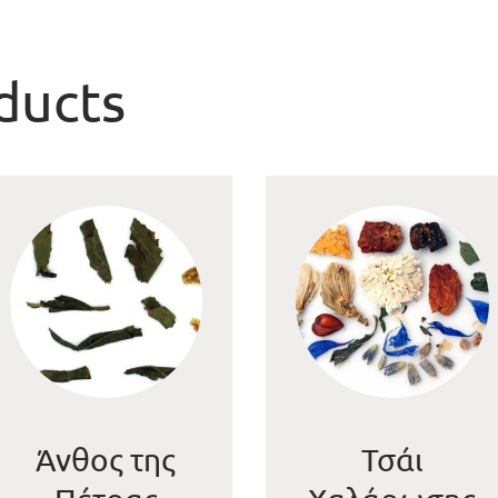
ducts
Άνθος της
Τσάι