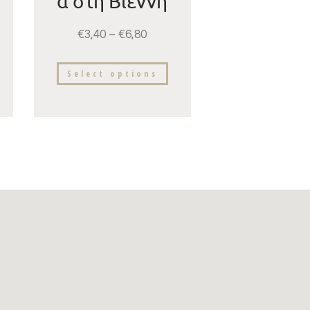
α στη Βιέννη
€
3,40
–
€
6,80
Select options