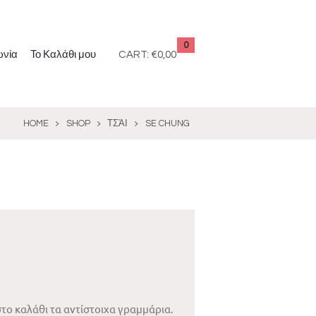
0
ωνία
Το Καλάθι μου
CART:
€0,00
HOME
SHOP
ΤΣΆΙ
SE CHUNG
το καλάθι τα αντίστοιχα γραμμάρια.