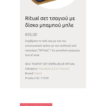
Ritual σετ τσαγιού με
δίσκο μπαμπού μπλε
€
55,00
Σερβίρετε το τσάι σας με τον πιο
εντυπωσιακό τρόπο με την συλλογή από
τσαγιέρες ”RITUAL” ! Σε μοναδικά χρώματα
και σχέδια, θα καταπλήξουν εσάς και τους
Out of stock
καλεσμένους σας ! Συνοδεύονται από τα
SKU:
TEAPOT SET-ESPIEL-BLUE-RITUAL
απαραίτητα φλιτζανάκια και δίσκο μπαμπού
Category:
Τσαγιέρες & Σετ Τσαγιού
για να σας χαρίσουν την απόλυτη εμπειρία
Brand:
Espiel
μίας τελετής τσαγιού !
Product ID:
11559