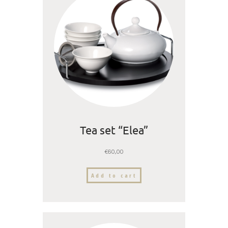
Tea set “Elea”
€
60,00
Add to cart