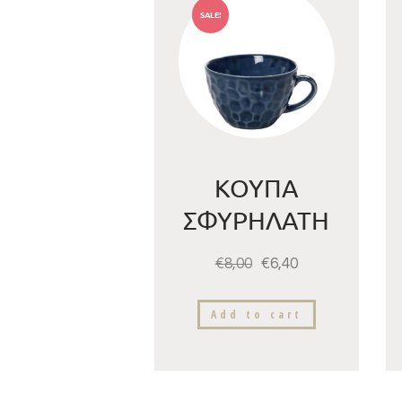
SALE!
ΚΟΥΠΑ
ΣΦΥΡΗΛΑΤΗ
ΜΠΛΕ
€
8,00
€
6,40
13,5Χ7,5ΕΚ
Add to cart