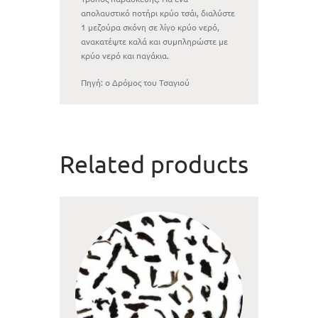
απολαυστικό ποτήρι κρύο τσάι, διαλύστε
1 μεζούρα σκόνη σε λίγο κρύο νερό,
ανακατέψτε καλά και συμπληρώστε με
κρύο νερό και παγάκια.
Πηγή: ο Δρόμος του Τσαγιού
Related products