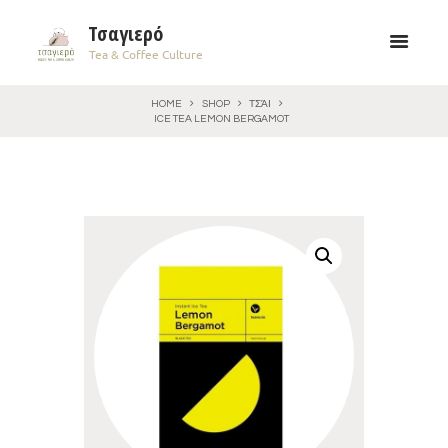
Τσαγιερό
Tea & Coffee Culture
HOME
SHOP
ΤΣΆΙ
ICE TEA LEMON BERGAMOT