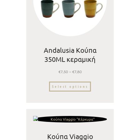
Andalusia Κούπα
350ML κεραμική
€
7,50
–
€
7,80
Select options
Κούπα Viaggio