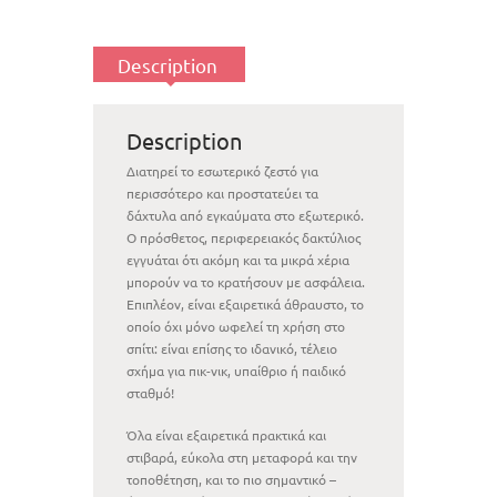
Description
Description
Διατηρεί το εσωτερικό ζεστό για
περισσότερο και προστατεύει τα
δάχτυλα από εγκαύματα στο εξωτερικό.
Ο πρόσθετος, περιφερειακός δακτύλιος
εγγυάται ότι ακόμη και τα μικρά χέρια
μπορούν να το κρατήσουν με ασφάλεια.
Επιπλέον, είναι εξαιρετικά άθραυστο, το
οποίο όχι μόνο ωφελεί τη χρήση στο
σπίτι: είναι επίσης το ιδανικό, τέλειο
σχήμα για πικ-νικ, υπαίθριο ή παιδικό
σταθμό!
Όλα είναι εξαιρετικά πρακτικά και
στιβαρά, εύκολα στη μεταφορά και την
τοποθέτηση, και το πιο σημαντικό –