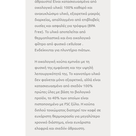
άθραυστα! Είναι κατασκευασμένα από
οικολογικό υλικό: 100% καθαρό και
ανακυκλώσιμο υλικό, εξαιρετικά μακράς
διαρκείας, απαλλαγμένο από επιβλαβείς
ουσίες και ασφαλές για τρόφιμα (BPA
free). Το υλικό αποτελείται από
θερμοπλαστικά και ένα οικολογικό
φίλτρο από φυσικό cellulose .
Ενδείκνυται για πλυντήριο πιάτων.
H οικολογική κούπα εμπνέει με τη
φυσική της εμφάνιση και την υψηλή
λειτουργικότητά της. Το καινοτόμο υλικό
δεν φαίνεται μόνο εξαιρετικό, αλλά είναι
κατασκευασμένο από σχεδόν 100%
πρώτες ύλες με βάση το βιολογικό
προϊόν, το 40% των οποίων είναι
πιστοποιημένο με FSC ξύλο. Η κούπα
διπλού τοιχώματος διατηρεί τον καφέ σε
ευχάριστη θερμοκρασία για μεγαλύτερο
χρονικό διάστημα, είναι ευχάριστα
ελαφριά και σχεδόν άθραυστη.