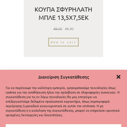
ΚΟΥΠΑ ΣΦΥΡΗΛΑΤΗ
ΜΠΛΕ 13,5Χ7,5ΕΚ
€
8,00
€
6,40
Add to cart
Διαχείριση Συγκατάθεσης
Για να παρέχουμε την καλύτερη εμπειρία, χρησιμοποιούμε τεχνολογίες όπως
cookies για την αποθήκευση ή/και την πρόσβαση σε πληροφορίες συσκευών. Η
συγκατάθεση για τις εν λόγω τεχνολογίες θα μας επιτρέψει να
επεξεργαστούμε δεδομένα προσωπικού χαρακτήρα, όπως συμπεριφορά
περιήγησης ή μοναδικά αναγνωριστικά σε αυτόν τον ιστότοπο. Η μη
συγκατάθεση ή η ανάκληση της συγκατάθεσης, μπορεί να επηρεάσει αρνητικά
ορισμένες λειτουργίες και δυνατότητες.