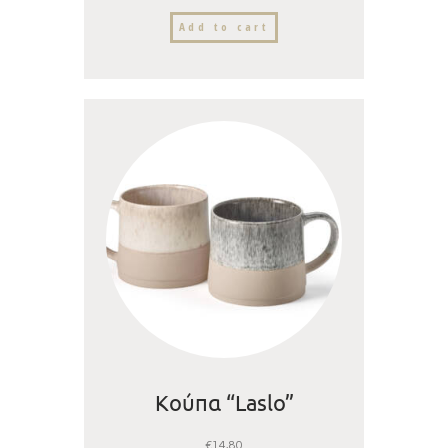
Add to cart
Κούπα “Laslo”
€
14,80