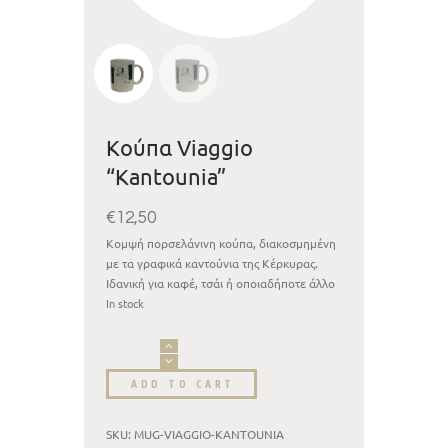
Κούπα Viaggio
“Kantounia”
€
12,50
Κομψή πορσελάνινη κούπα, διακοσμημένη
με τα γραφικά καντούνια της Κέρκυρας.
Ιδανική για καφέ, τσάι ή οποιαδήποτε άλλο
ρόφημα και τέλειο αναμνηστικό δώρο με
In stock
άρωμα παλιάς πόλης.
ADD TO CART
SKU:
MUG-VIAGGIO-KANTOUNIA