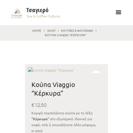
Τσαγιερό
Tea & Coffee Culture
HOME
SHOP
ΚΟΎΠΕΣ & ΦΛΙΤΖΆΝΙΑ
ΚΟΎΠΑ VIAGGIO “ΚΈΡΚΥΡΑ”
Κούπα Viaggio
“Κέρκυρα”
€
12,50
Κομψή πορσελάνινη κούπα με τη λέξη
“Κέρκυρα”
στο εξωτερικό. Ιδανική για
καφέ, τσάι ή οποιαδήποτε άλλο ρόφημα,
αλλά και ως αναμνηστικό δώρο.
In stock