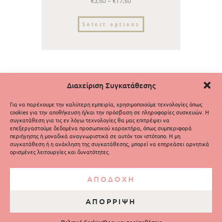
€
3,50
–
€
17,50
Select options
Διαχείριση Συγκατάθεσης
Για να παρέχουμε την καλύτερη εμπειρία, χρησιμοποιούμε τεχνολογίες όπως
cookies για την αποθήκευση ή/και την πρόσβαση σε πληροφορίες συσκευών. Η
συγκατάθεση για τις εν λόγω τεχνολογίες θα μας επιτρέψει να
επεξεργαστούμε δεδομένα προσωπικού χαρακτήρα, όπως συμπεριφορά
περιήγησης ή μοναδικά αναγνωριστικά σε αυτόν τον ιστότοπο. Η μη
συγκατάθεση ή η ανάκληση της συγκατάθεσης, μπορεί να επηρεάσει αρνητικά
ορισμένες λειτουργίες και δυνατότητες.
ΑΠΟΔΟΧΗ
ΑΠΟΡΡΙΨΗ
Τσαγιερό
© 2026. All rights reserved.
Πολιτική
Απορρήτου και Όροι Χρήσης
Τρόποι Πληρωμής
Πολιτική Cookies
Όροι και προϋποθέσεις