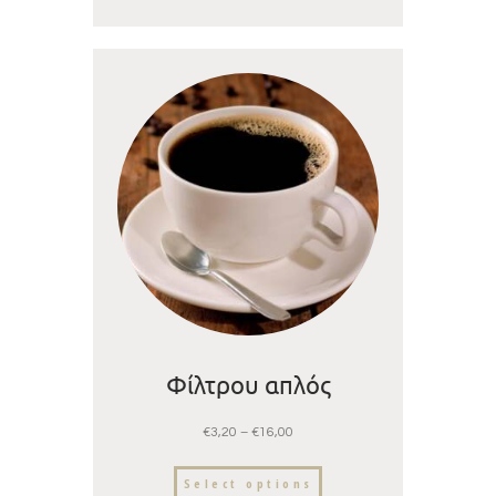
Φίλτρου απλός
€
3,20
–
€
16,00
Select options