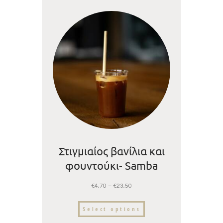
Στιγμιαίος βανίλια και
φουντούκι- Samba
Coffee Roasters
€
4,70
–
€
23,50
Select options